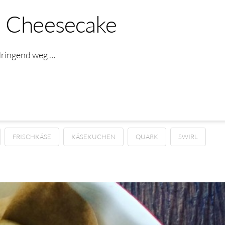
l Cheesecake
 dringend weg …
FRISCHKÄSE
KÄSEKUCHEN
QUARK
SWIRL