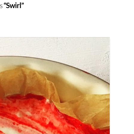
as
“Swirl”