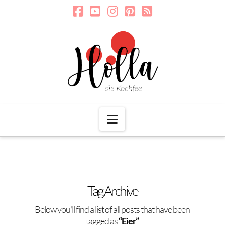
Navigation
Tag Archive
Below you'll find a list of all posts that have been
tagged as
“Eier”