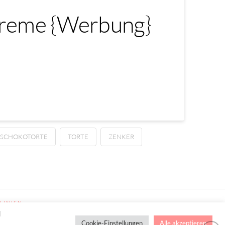
Creme {Werbung}
SCHOKOTORTE
TORTE
ZENKER
LINIEN
d
Cookie-Einstellungen
Alle akzeptieren