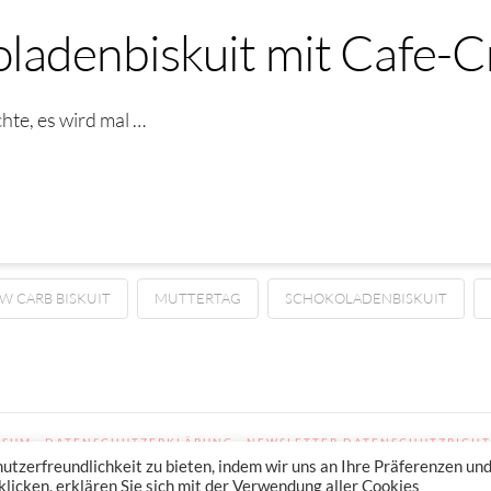
ladenbiskuit mit Cafe-
hte, es wird mal …
W CARB BISKUIT
MUTTERTAG
SCHOKOLADENBISKUIT
SSUM
DATENSCHUTZERKLÄRUNG
NEWSLETTER DATENSCHUTZRICHT
zerfreundlichkeit zu bieten, indem wir uns an Ihre Präferenzen un
licken, erklären Sie sich mit der Verwendung aller Cookies