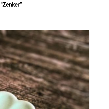
s
“Zenker”