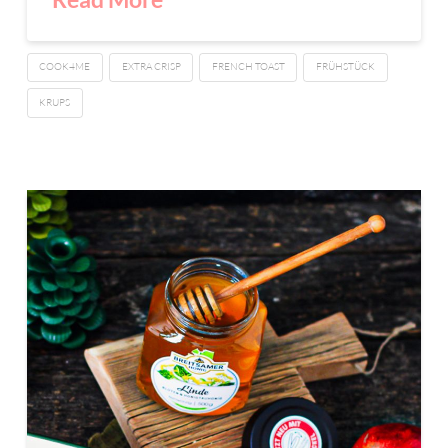
COOK4ME
EXTRA CRISP
FRENCH TOAST
FRÜHSTÜCK
KRUPS