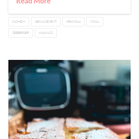
Read More
CASHEW
GENUSSEVENT
GRANOLA
MÜSLI
SEEBERGER
WALNUSS