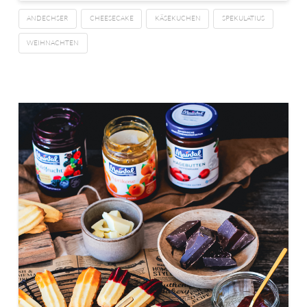
ANDECHSER
CHEESECAKE
KÄSEKUCHEN
SPEKULATIUS
WEIHNACHTEN