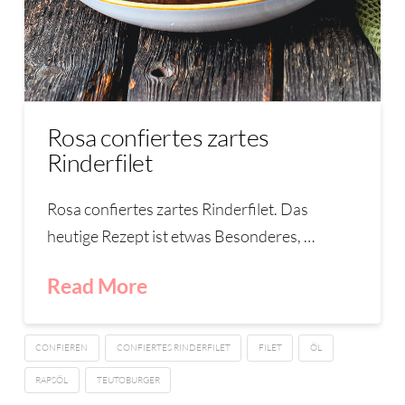
Rosa confiertes zartes
Rinderfilet
Rosa confiertes zartes Rinderfilet. Das
heutige Rezept ist etwas Besonderes, …
Read More
CONFIEREN
CONFIERTES RINDERFILET
FILET
ÖL
RAPSÖL
TEUTOBURGER