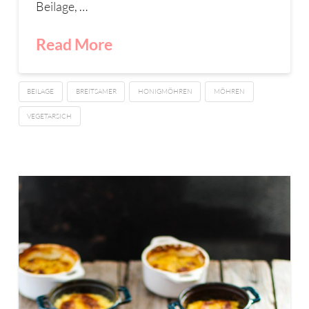
Beilage, …
Read More
BEILAGE
BREITSAMER
HONIGMÖHREN
MÖHREN
VEGETARSICH