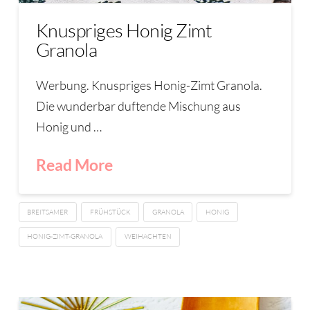
Knuspriges Honig Zimt
Granola
Werbung. Knuspriges Honig-Zimt Granola.
Die wunderbar duftende Mischung aus
Honig und …
Read More
BREITSAMER
FRÜHSTÜCK
GRANOLA
HONIG
HONIG-ZIMT-GRANOLA
WEIHACHTEN