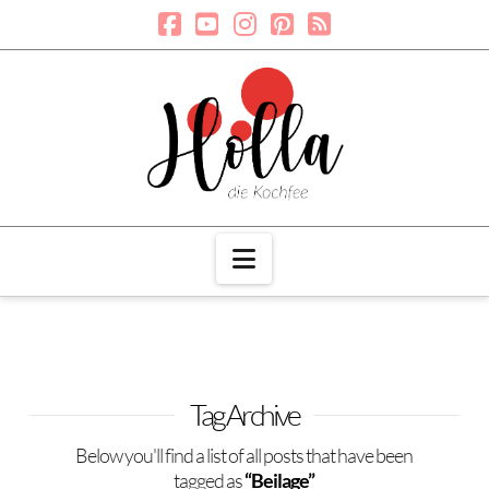
Navigation
Tag Archive
Below you'll find a list of all posts that have been
tagged as
“Beilage”