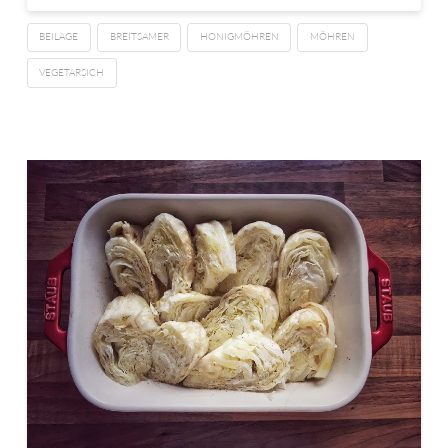
BEILAGE
BREITSAMER
HONIGMÖHREN
MÖHREN
VEGETARSICH