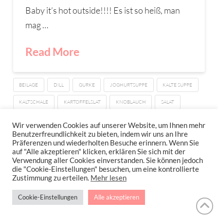
Baby it’s hot outside!!!! Es ist so heiß, man
mag …
Read More
BEILAGE
DILL
GURKE
JOGHURTSUPPE
KALTE SUPPE
KALTSCHALE
KARTOFFELSLAT
KNOBLAUCH
SALAT
SALATGURKE
SÜSSKARTOFFEL
Wir verwenden Cookies auf unserer Website, um Ihnen mehr
Benutzerfreundlichkeit zu bieten, indem wir uns an Ihre
Präferenzen und wiederholten Besuche erinnern. Wenn Sie
auf "Alle akzeptieren" klicken, erklären Sie sich mit der
Verwendung aller Cookies einverstanden. Sie können jedoch
IMPRESSUM
DATENSCHUTZERKLÄRUNG
NEWSLETTER DATENSCHUTZRICHTLINIEN
die "Cookie-Einstellungen" besuchen, um eine kontrollierte
Zustimmung zu erteilen.
Mehr lesen
Stressfrei Und Gesund Genießen Mit Petra Hola-Schneider! Low Carb,
Cookie-Einstellungen
Alle akzeptieren
Gesund Leben, Abnehmen, Zuckerfrei Backen, Reisen & Ausgehen Uvm.
!