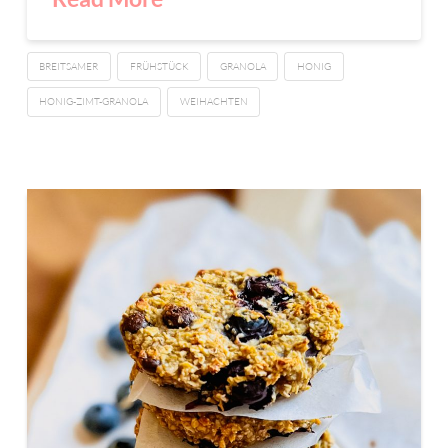
BREITSAMER
FRÜHSTÜCK
GRANOLA
HONIG
HONIG-ZIMT-GRANOLA
WEIHACHTEN