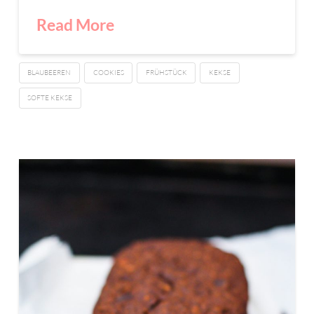
Read More
BLAUBEEREN
COOKIES
FRÜHSTÜCK
KEKSE
SOFTE KEKSE