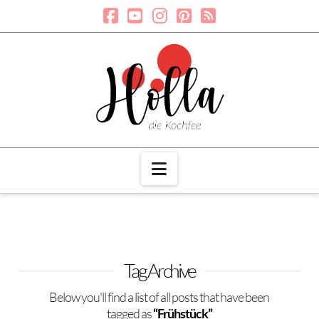
Navigation
Tag Archive
Below you'll find a list of all posts that have been
tagged as
“Frühstück”