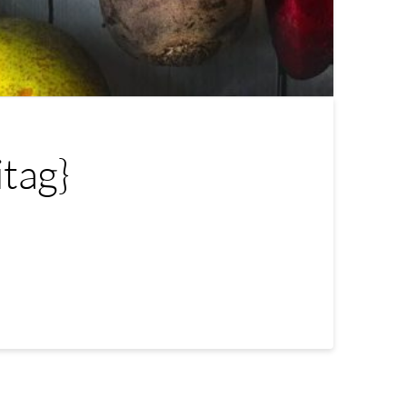
itag}