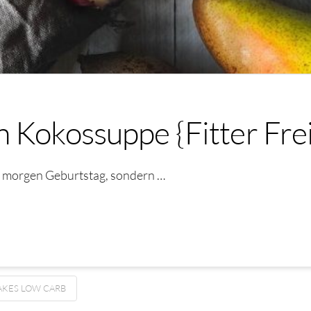
 Kokossuppe {Fitter Fre
be morgen Geburtstag, sondern …
AKES LOW CARB