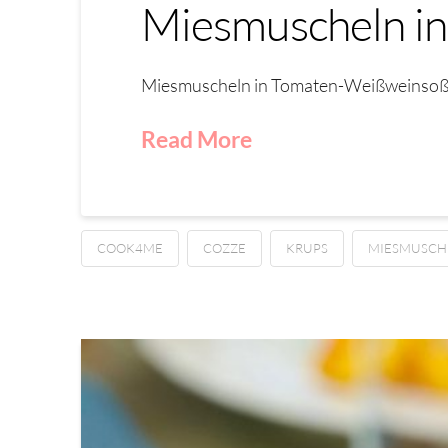
Miesmuscheln i
Miesmuscheln in Tomaten-Weißweinsoße
Read More
COOK4ME
COZZE
KRUPS
MIESMUSCH