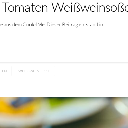
n Tomaten-Weißweinsoß
 aus dem Cook4Me. Dieser Beitrag entstand in …
ELN
WEISSWEINSOSSE