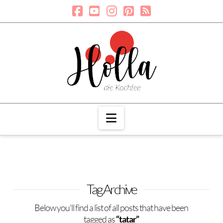
Navigation
Tag Archive
Below you'll find a list of all posts that have been
tagged as
“tatar”