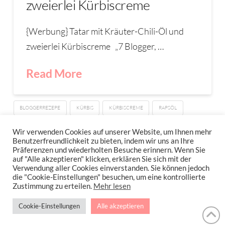
zweierlei Kürbiscreme
{Werbung} Tatar mit Kräuter-Chili-Öl und
zweierlei Kürbiscreme „7 Blogger, …
Read More
BLOGGERREZEPE
KÜRBIS
KÜRBISCREME
RAPSÖL
TATAR
UFOP
WÜRZÖL SELBSTGEMACHT
Wir verwenden Cookies auf unserer Website, um Ihnen mehr
Benutzerfreundlichkeit zu bieten, indem wir uns an Ihre
Präferenzen und wiederholten Besuche erinnern. Wenn Sie
auf "Alle akzeptieren" klicken, erklären Sie sich mit der
Verwendung aller Cookies einverstanden. Sie können jedoch
IMPRESSUM
DATENSCHUTZERKLÄRUNG
NEWSLETTER DATENSCHUTZRICHTLINIEN
die "Cookie-Einstellungen" besuchen, um eine kontrollierte
Zustimmung zu erteilen.
Mehr lesen
Stressfrei Und Gesund Genießen Mit Petra Hola-Schneider! Low Carb,
Cookie-Einstellungen
Alle akzeptieren
Gesund Leben, Abnehmen, Zuckerfrei Backen, Reisen & Ausgehen Uvm.
!