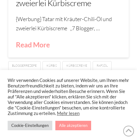
zweierlei Kürbiscreme
{Werbung} Tatar mit Kräuter-Chili-Öl und
zweierlei Kürbiscreme „7 Blogger, …
Read More
BLOGGERREZEPE
KÜRBIS
KÜRBISCREME
RAPSÖL
TATAR
UFOP
WÜRZÖL SELBSTGEMACHT
Wir verwenden Cookies auf unserer Website, um Ihnen mehr
Benutzerfreundlichkeit zu bieten, indem wir uns an Ihre
Präferenzen und wiederholten Besuche erinnern. Wenn Sie
auf "Alle akzeptieren" klicken, erklären Sie sich mit der
Verwendung aller Cookies einverstanden. Sie können jedoch
IMPRESSUM
DATENSCHUTZERKLÄRUNG
NEWSLETTER DATENSCHUTZRICHTLINIEN
die "Cookie-Einstellungen" besuchen, um eine kontrollierte
Zustimmung zu erteilen.
Mehr lesen
Stressfrei Und Gesund Genießen Mit Petra Hola-Schneider! Low Carb,
Cookie-Einstellungen
Alle akzeptieren
Gesund Leben, Abnehmen, Zuckerfrei Backen, Reisen & Ausgehen Uvm.
!