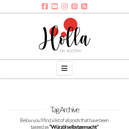
Navigation
Tag Archive
Below you'll find a list of all posts that have been
tagged as
“Würzöl selbstgemacht”