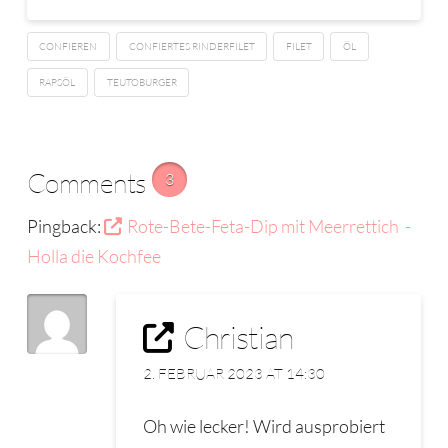
CONFIEREN
CONFIERTES RINDERFILET
FILET
ÖL
RAPSÖL
TEUTOBURGER
Comments
3
Pingback:
Rote-Bete-Feta-Dip mit Meerrettich -
Holla die Kochfee
Christian
2. FEBRUAR 2023 AT 14:30
Oh wie lecker! Wird ausprobiert