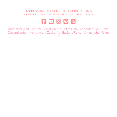
IMPRESSUM
DATENSCHUTZERKLÄRUNG
NEWSLETTER DATENSCHUTZRICHTLINIEN
Stressfrei Und Gesund Genießen Mit Petra Hola-Schneider! Low Carb,
Gesund Leben, Abnehmen, Zuckerfrei Backen, Reisen & Ausgehen Uvm.
!