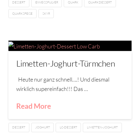
DESSERT
EIWEISSPULVER
QUARK
QUARKDESSERT
QUARKSPEISE
SKYR
Limetten-Joghurt-Türmchen
Heute nur ganz schnell….! Und diesmal
wirklich supereinfach!!! Das …
Read More
DESSERT
JOGHURT
LC-DESSERT
LIMETTEN-JOGHURT