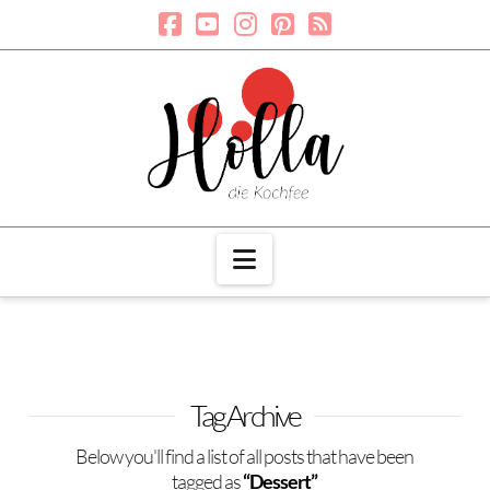
Navigation
Tag Archive
Below you'll find a list of all posts that have been
tagged as
“Dessert”