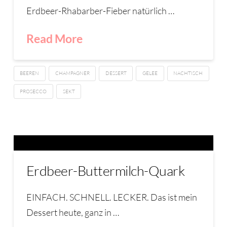
Erdbeer-Rhabarber-Fieber natürlich …
Read More
BEEREN
CHAMPAGNER
DESSERT
GELEE
NACHTISCH
PROSECCO
SEKT
Erdbeer-Buttermilch-Quark
EINFACH. SCHNELL. LECKER. Das ist mein
Dessert heute, ganz in …