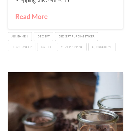
Prepping süß Geht es um …
Read More
ABNEHMEN
DESSERT
DESSERT FÜR DIABETIKER
HEISSHUNGER
KAFFEE
MEAL PREPPING
QUARKCREME