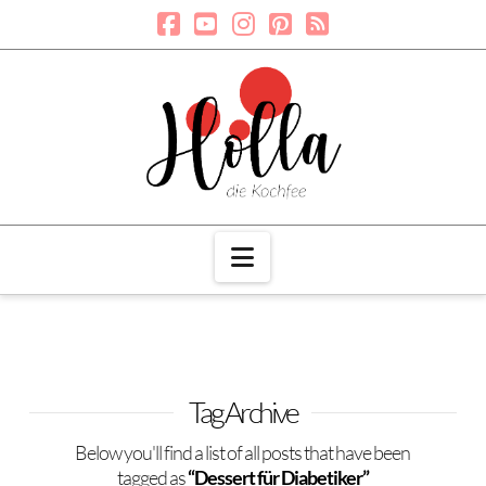
Navigation
Tag Archive
Below you'll find a list of all posts that have been
tagged as
“Dessert für Diabetiker”