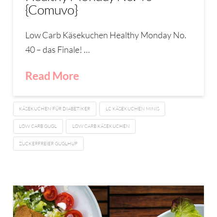
{Comuvo}
Low Carb Käsekuchen Healthy Monday No.
40 – das Finale! …
Read More
KÄSEKUCHEN FÜR DIABETIKER
LC KÄSEKUCHEN MINIS
LOW CARB GUGL
LOW CARB KÄSEKUCHEN
ZUCKERFREIER GUGLHUP