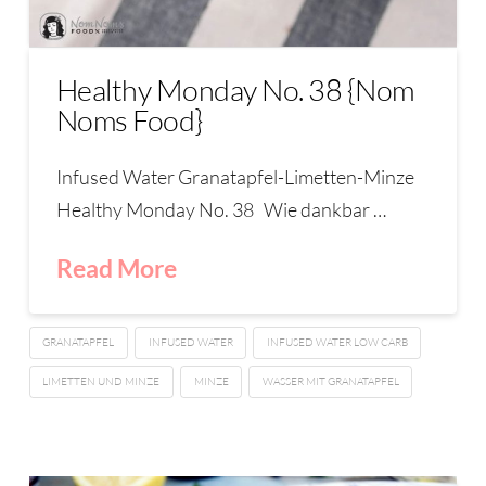
Healthy Monday No. 38 {Nom
Noms Food}
Infused Water Granatapfel-Limetten-Minze
Healthy Monday No. 38 Wie dankbar …
Read More
GRANATAPFEL
INFUSED WATER
INFUSED WATER LOW CARB
LIMETTEN UND MINZE
MINZE
WASSER MIT GRANATAPFEL