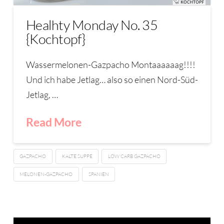
Healhty Monday No. 35
{Kochtopf}
Wassermelonen-Gazpacho Montaaaaaag!!!!
Und ich habe Jetlag… also so einen Nord-Süd-
Jetlag, …
Read More
GAZPACHO
KALTE SUPPE
LOW CARB GAZPACHO
MELONEN-GAZPACHO
SPANIEN