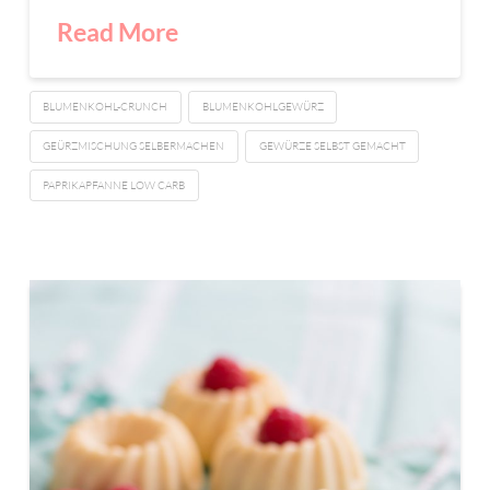
Read More
BLUMENKOHL-CRUNCH
BLUMENKOHLGEWÜRZ
GEÜRZMISCHUNG SELBERMACHEN
GEWÜRZE SELBST GEMACHT
PAPRIKAPFANNE LOW CARB