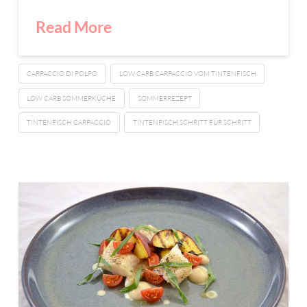
Read More
CARPACCIO DI POLPO
LOW CARB CARPACCIO VOM TINTENFISCH
LOW CARB SOMMERKÜCHE
SOMMERREZEPT
TINTENFISCH CARPACCIO
TINTENFISCH SCHRITT FÜR SCHRITT