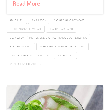
Read More
ABNEHMEN
BIKINI BODY
CAESARS SALAD LOW CARB
CHICKEN SALAD LOW CARB
DIÄT-CAESARS SALAD
GEGRILLTEM HÄHNCHEN UND CREMIGEM KNOBLAUCH-DRESSING
HAELTHY MONDAY
KOHLENHYDRATARMER CAESARS SALAD
LOW CARB SALAT MIT HÜHNCHEN
NOCARBSDIET
SALAT MIT KÄSE-CRACKERN