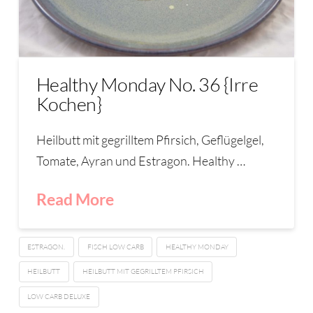
Healthy Monday No. 36 {Irre
Kochen}
Heilbutt mit gegrilltem Pfirsich, Geflügelgel,
Tomate, Ayran und Estragon. Healthy …
Read More
ESTRAGON.
FISCH LOW CARB
HEALTHY MONDAY
HEILBUTT
HEILBUTT MIT GEGRILLTEM PFIRSICH
LOW CARB DELUXE