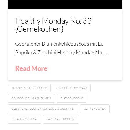
Healthy Monday No. 33
{Gernekochen}
Gebratener Blumenkohlcouscous mit Ei,
Paprika & Zucchini Healthy Monday No. …
Read More
BLUMENKOHLCOUSCOUS
COUSCOUS LOW CARB
COUSCOUS ZUM ABNEHMEN
DIÄT COUSCOUS
GEBRATENER BLUMENKOHLCOUSCOUS MIT EI
GERNEKOCHEN
HELATHY MONDAY
PAPRIKA & ZUCCHINI