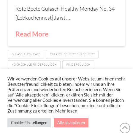
Rote Beete Gulasch Healthy Monday No. 34
{Lebkuchennest} Ja ist …
Read More
GULASCH LOW CARB
GULASCH SCHRITT FÜR SCHRITT
KOCHSCHULE RINDERGULASCH
RINDERGULASCH
ROTE BETE GULASCH
Wir verwenden Cookies auf unserer Website, um Ihnen mehr
Benutzerfreundlichkeit zu bieten, indem wir uns an Ihre
Präferenzen und wiederholten Besuche erinnern. Wenn Sie
auf "Alle akzeptieren" klicken, erklären Sie sich mit der
Verwendung aller Cookies einverstanden. Sie können jedoch
IMPRESSUM
DATENSCHUTZERKLÄRUNG
NEWSLETTER DATENSCHUTZRICHTLINIEN
die "Cookie-Einstellungen" besuchen, um eine kontrollierte
Zustimmung zu erteilen.
Mehr lesen
Stressfrei Und Gesund Genießen Mit Petra Hola-Schneider! Low Carb,
Cookie-Einstellungen
Alle akzeptieren
Gesund Leben, Abnehmen, Zuckerfrei Backen, Reisen & Ausgehen Uvm.
!