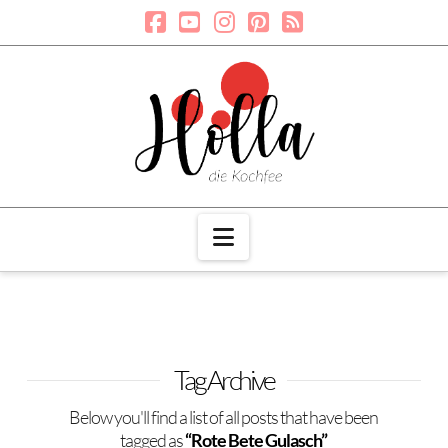
Navigation
Tag Archive
Below you'll find a list of all posts that have been
tagged as
“Rote Bete Gulasch”