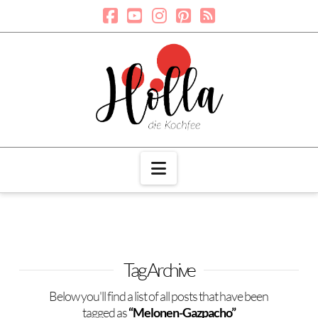
Navigation
Tag Archive
Below you'll find a list of all posts that have been
tagged as
“Melonen-Gazpacho”