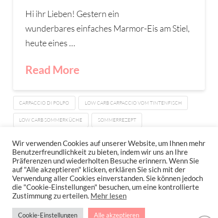
Hi ihr Lieben! Gestern ein
wunderbares einfaches Marmor-Eis am Stiel,
heute eines …
Read More
CARPACCIO DI POLPO
LOW CARB CARPACCIO VOM TINTENFISCH
LOW CARB SOMMERKÜCHE
SOMMERREZEPT
TINTENFISCH CARPACCIO
TINTENFISCH SCHRITT FÜR SCHRITT
Wir verwenden Cookies auf unserer Website, um Ihnen mehr
Benutzerfreundlichkeit zu bieten, indem wir uns an Ihre
Präferenzen und wiederholten Besuche erinnern. Wenn Sie
auf "Alle akzeptieren" klicken, erklären Sie sich mit der
Verwendung aller Cookies einverstanden. Sie können jedoch
IMPRESSUM
DATENSCHUTZERKLÄRUNG
NEWSLETTER DATENSCHUTZRICHTLINIEN
die "Cookie-Einstellungen" besuchen, um eine kontrollierte
Zustimmung zu erteilen.
Mehr lesen
Stressfrei Und Gesund Genießen Mit Petra Hola-Schneider! Low Carb,
Cookie-Einstellungen
Alle akzeptieren
Gesund Leben, Abnehmen, Zuckerfrei Backen, Reisen & Ausgehen Uvm.