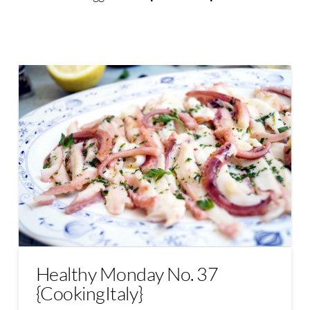
Healthy Monday No. 37
{CookingItaly}