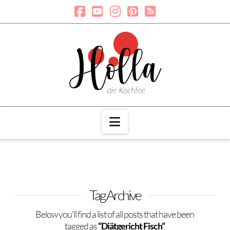
Navigation
Tag Archive
Below you'll find a list of all posts that have been
tagged as
“Diätgericht Fisch”