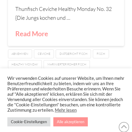
Thunfisch Ceviche Healthy Monday No. 32
{Die Jungs kochen und …
Read More
ABNEHMEN
CEVICHE
DIÄTGERICHT FISCH
FISCH
HEALTHY MONDAY
MARINIERTER ROHER FISCH
THUNFISCH CEVICHE
THUNFISCH ROH
Wir verwenden Cookies auf unserer Website, um Ihnen mehr
Benutzerfreundlichkeit zu bieten, indem wir uns an Ihre
Präferenzen und wiederholten Besuche erinnern. Wenn Sie
auf "Alle akzeptieren" klicken, erklären Sie sich mit der
Verwendung aller Cookies einverstanden. Sie können jedoch
IMPRESSUM
DATENSCHUTZERKLÄRUNG
NEWSLETTER DATENSCHUTZRICHTLINIEN
die "Cookie-Einstellungen" besuchen, um eine kontrollierte
Zustimmung zu erteilen.
Mehr lesen
Stressfrei Und Gesund Genießen Mit Petra Hola-Schneider! Low Carb,
Cookie-Einstellungen
Alle akzeptieren
Gesund Leben, Abnehmen, Zuckerfrei Backen, Reisen & Ausgehen Uvm.
!