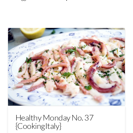
Healthy Monday No. 37
{CookingItaly}