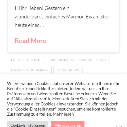
Hi ihr Lieben! Gestern ein
wunderbares einfaches Marmor-Eis am Stiel,
heute eines …
Read More
CARPACCIO DI POLPO
LOW CARB CARPACCIO VOM TINTENFISCH
LOW CARB SOMMERKÜCHE
SOMMERREZEPT
TINTENFISCH CARPACCIO
TINTENFISCH SCHRITT FÜR SCHRITT
Wir verwenden Cookies auf unserer Website, um Ihnen mehr
Benutzerfreundlichkeit zu bieten, indem wir uns an Ihre
Präferenzen und wiederholten Besuche erinnern. Wenn Sie
auf "Alle akzeptieren" klicken, erklären Sie sich mit der
Verwendung aller Cookies einverstanden. Sie können jedoch
IMPRESSUM
DATENSCHUTZERKLÄRUNG
NEWSLETTER DATENSCHUTZRICHTLINIEN
die "Cookie-Einstellungen" besuchen, um eine kontrollierte
Zustimmung zu erteilen.
Mehr lesen
Stressfrei Und Gesund Genießen Mit Petra Hola-Schneider! Low Carb,
Cookie-Einstellungen
Alle akzeptieren
Gesund Leben, Abnehmen, Zuckerfrei Backen, Reisen & Ausgehen Uvm.