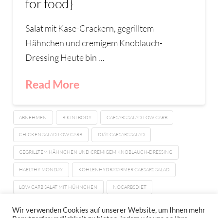
for food}
Salat mit Käse-Crackern, gegrilltem
Hähnchen und cremigem Knoblauch-
Dressing Heute bin …
Read More
ABNEHMEN
BIKINI BODY
CAESARS SALAD LOW CARB
CHICKEN SALAD LOW CARB
DIÄT-CAESARS SALAD
GEGRILLTEM HÄHNCHEN UND CREMIGEM KNOBLAUCH-DRESSING
HAELTHY MONDAY
KOHLENHYDRATARMER CAESARS SALAD
LOW CARB SALAT MIT HÜHNCHEN
NOCARBSDIET
SALAT MIT KÄSE-CRACKERN
Wir verwenden Cookies auf unserer Website, um Ihnen mehr