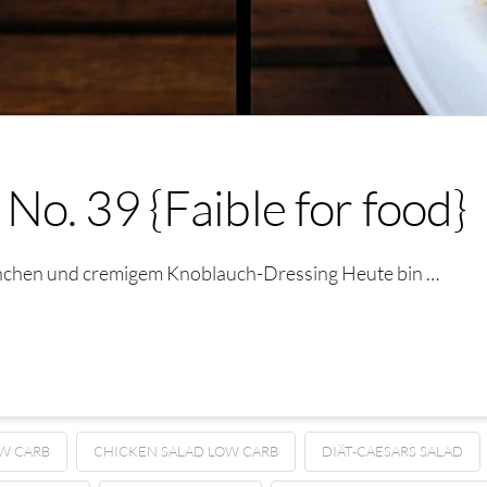
o. 39 {Faible for food}
hnchen und cremigem Knoblauch-Dressing Heute bin …
OW CARB
CHICKEN SALAD LOW CARB
DIÄT-CAESARS SALAD