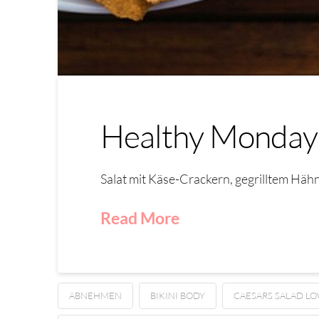
Healthy Monday N
Salat mit Käse-Crackern, gegrilltem Hä
Read More
ABNEHMEN
BIKINI BODY
CAESARS SALAD L