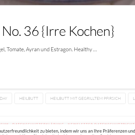
No. 36 {Irre Kochen}
lgel, Tomate, Ayran und Estragon. Healthy …
DAY
HEILBUTT
HEILBUTT MIT GEGRILLTEM PFIRSICH
SSUM
DATENSCHUTZERKLÄRUNG
NEWSLETTER DATENSCHUTZRICHT
zerfreundlichkeit zu bieten, indem wir uns an Ihre Präferenzen un