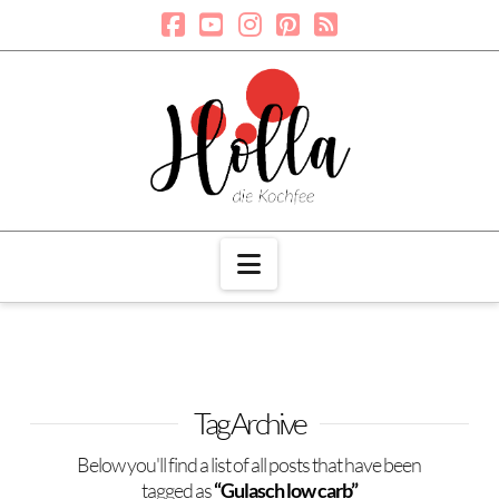
Navigation
Tag Archive
Below you'll find a list of all posts that have been
tagged as
“Gulasch low carb”