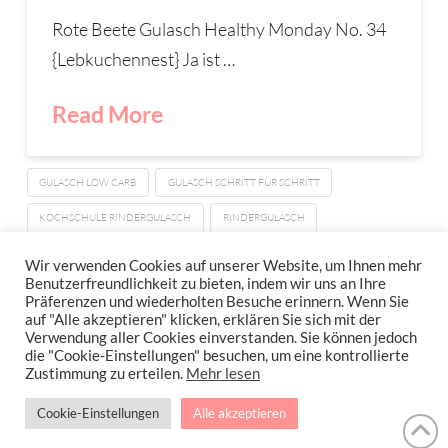
Rote Beete Gulasch Healthy Monday No. 34
{Lebkuchennest} Ja ist …
Read More
GULASCH LOW CARB
GULASCH SCHRITT FÜR SCHRITT
KOCHSCHULE RINDERGULASCH
RINDERGULASCH
ROTE BETE GULASCH
Wir verwenden Cookies auf unserer Website, um Ihnen mehr
Benutzerfreundlichkeit zu bieten, indem wir uns an Ihre
Präferenzen und wiederholten Besuche erinnern. Wenn Sie
auf "Alle akzeptieren" klicken, erklären Sie sich mit der
Verwendung aller Cookies einverstanden. Sie können jedoch
IMPRESSUM
DATENSCHUTZERKLÄRUNG
NEWSLETTER DATENSCHUTZRICHTLINIEN
die "Cookie-Einstellungen" besuchen, um eine kontrollierte
Zustimmung zu erteilen.
Mehr lesen
Stressfrei Und Gesund Genießen Mit Petra Hola-Schneider! Low Carb,
Cookie-Einstellungen
Alle akzeptieren
Gesund Leben, Abnehmen, Zuckerfrei Backen, Reisen & Ausgehen Uvm.
!