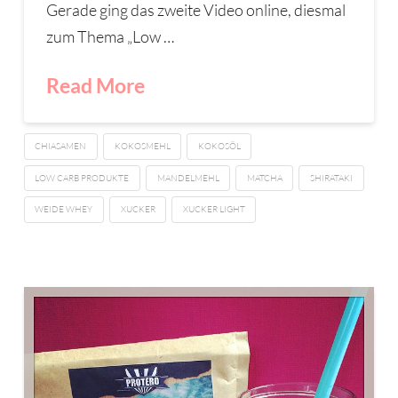
Gerade ging das zweite Video online, diesmal
zum Thema „Low …
Read More
CHIASAMEN
KOKOSMEHL
KOKOSÖL
LOW CARB PRODUKTE
MANDELMEHL
MATCHA
SHIRATAKI
WEIDE WHEY
XUCKER
XUCKER LIGHT