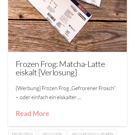
Frozen Frog: Matcha-Latte
eiskalt {Verlosung}
{Werbung} Frozen Frog „Gefrorener Frosch“
– oder einfach ein eiskalter …
Read More
FROZEN FROG
GEWINNSPIEL
HENSSLER SHOW NÜRNBERG