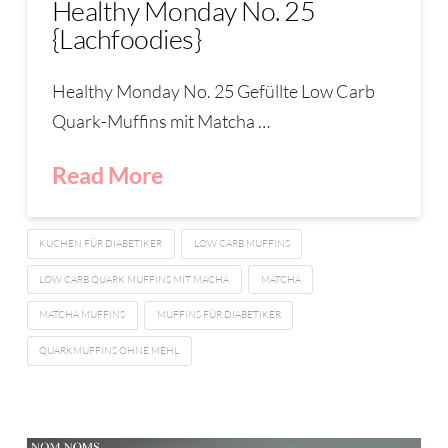
Healthy Monday No. 25
{Lachfoodies}
Healthy Monday No. 25 Gefüllte Low Carb
Quark-Muffins mit Matcha …
Read More
KUCHEN FÜR DIABETIKER
LOW CARB MUFFINS
LOW CARB QUARK MUFFINS MIT MACHA
MATCHA
MATCHA MUFFINS
MUFFINS FÜR DIABETIKER
QUARKMUFFINS OHNE MEHL