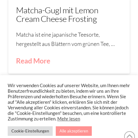
Matcha-Gugl mit Lemon
Cream Cheese Frosting
Matcha ist eine japanische Teesorte,
hergestellt aus Blättern vom grünen Tee, …
Read More
GRÜNER TEE
GUGEL
MATCHA
Wir verwenden Cookies auf unserer Website, um Ihnen mehr
Benutzerfreundlichkeit zu bieten, indem wir uns an Ihre
Präferenzen und wiederholten Besuche erinnern. Wenn Sie
auf "Alle akzeptieren" klicken, erklären Sie sich mit der
Verwendung aller Cookies einverstanden. Sie können jedoch
IMPRESSUM
DATENSCHUTZERKLÄRUNG
NEWSLETTER DATENSCHUTZRICHTLINIEN
die "Cookie-Einstellungen" besuchen, um eine kontrollierte
Zustimmung zu erteilen.
Mehr lesen
Stressfrei Und Gesund Genießen Mit Petra Hola-Schneider! Low Carb,
Cookie-Einstellungen
Alle akzeptieren
Gesund Leben, Abnehmen, Zuckerfrei Backen, Reisen & Ausgehen Uvm.
!