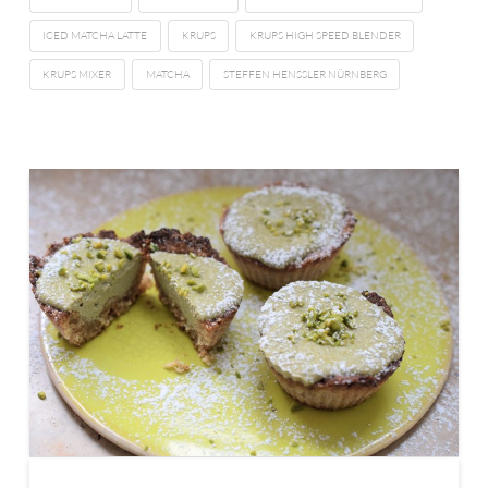
ICED MATCHA LATTE
KRUPS
KRUPS HIGH SPEED BLENDER
KRUPS MIXER
MATCHA
STEFFEN HENSSLER NÜRNBERG