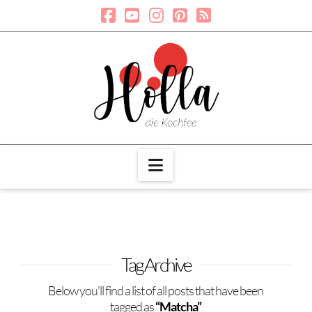
Navigation
Tag Archive
Below you'll find a list of all posts that have been
tagged as
“Matcha”