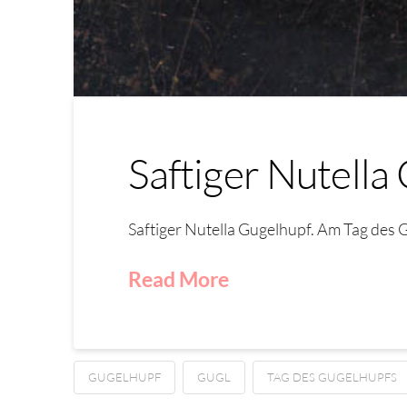
Saftiger Nutella
Saftiger Nutella Gugelhupf. Am Tag des G
Read More
GUGELHUPF
GUGL
TAG DES GUGELHUPFS