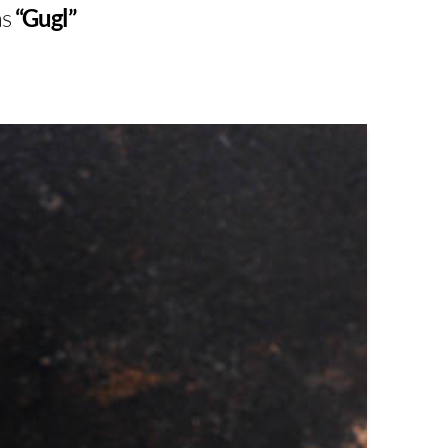
as
“Gugl”