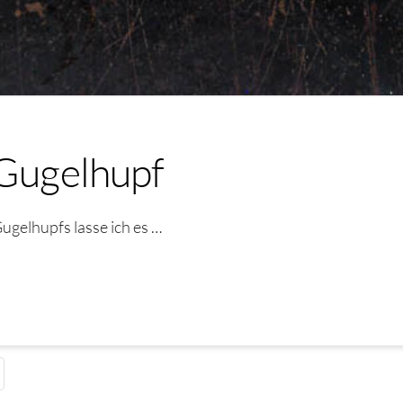
 Gugelhupf
ugelhupfs lasse ich es …