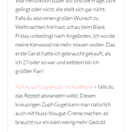
Wärmefunktion super auf und die Frage, ob e
gelingt oder nicht, die stellt sich gar nicht.
Falls du also einen großen Wunsch zu
Weihnachten frei hast, schau beim Black
Friday unbedingt nach Angeboten, ich würde
meine Kenwood nie mehr missen wollen. Das
erste Gerät hatte ich gebraucht gekauft, als
ich 27 oder so war und seitdem bin ich
größter Fan!
Pull Apart Gugelhupf mit Konfitüre
– falls du
das Rezept abwandeln willst. Diesen
knsuprigen Zupf-Gugel kann man natürlich
auch mit Nuss-Nougat-Creme machen, es
braucht nur ein klein wenig mehr Geduld.