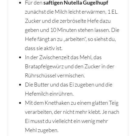
Für den
saftigen Nutella Gugelhupf
zunächst die Milch leicht erwärmen, 1 EL
Zucker und die zerbröselte Hefe dazu
geben und 10 Minuten stehen lassen. Die
Hefe fängt an zu „arbeiten“, so siehst du,
dass sie aktiv ist.
In der Zwischenzeit das Mehl, das
Bratapfelgewürz und den Zucker in der
Rührschüssel vermischen.
Die Butter und das Ei zugeben und die
Hefemilch einrühren.
Mit dem Knethaken zu einem glatten Teig
verarbeiten, der nicht mehr klebt. Je nach
Ei musst du vielleicht ein wenig mehr
Mehl zugeben.