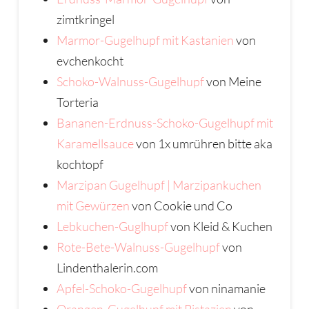
zimtkringel
Marmor-Gugelhupf mit Kastanien
von
evchenkocht
Schoko-Walnuss-Gugelhupf
von Meine
Torteria
Bananen-Erdnuss-Schoko-Gugelhupf mit
Karamellsauce
von 1x umrühren bitte aka
kochtopf
Marzipan Gugelhupf | Marzipankuchen
mit Gewürzen
von Cookie und Co
Lebkuchen-Guglhupf
von Kleid & Kuchen
Rote-Bete-Walnuss-Gugelhupf
von
Lindenthalerin.com
Apfel-Schoko-Gugelhupf
von ninamanie