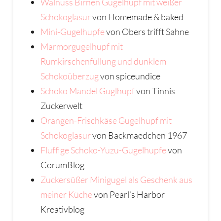
Walnuss Birnen Gugelhupf mit weißer
Schokoglasur
von Homemade & baked
Mini-Gugelhupfe
von Obers trifft Sahne
Marmorgugelhupf mit
Rumkirschenfüllung und dunklem
Schokoüberzug
von spiceundice
Schoko Mandel Guglhupf
von Tinnis
Zuckerwelt
Orangen-Frischkäse Gugelhupf mit
Schokoglasur
von Backmaedchen 1967
Fluffige Schoko-Yuzu-Gugelhupfe
von
CorumBlog
Zuckersüßer Minigugel als Geschenk aus
meiner Küche
von Pearl’s Harbor
Kreativblog