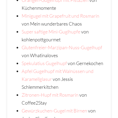
Orangen-Gugelhupf mit Pistazien
von
Küchenmomente
Minigugel mit Grapefruit und Rosmarin
von Mein wunderbares Chaos
Super saftige Mini-Guglhupfe
von
kohlenpottgourmet
Glutenfreier-Marzipan-Nuss-Gugelhupf
von Whatinaloves
Spekulatius Gugelhupf
von Gernekochen
Apfel Gugelhupf mit Walnüssen und
Karamellglasur
von Jessis
Schlemmerkitchen
Zitronen-Hupf mit Rosmarin
von
Coffee2Stay
Gewürzkuchen-Gugel mit Birnen
von