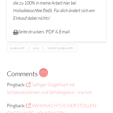
die zu 100% in meine Arbeit hier bei
Holladiekochfee flie
ß
t. F
ü
r dich
ä
ndert sich am
Einkauf dabei nichts!
Seite drucken, PDF & Email
GUGELHUPF
GUGL
TAG DES GUGELHUPFS
Comments
44
Pingback:
Saftiger Gugelhupf mit
Schokostückchen und Schokoglasur - Ina Isst
Pingback:
WEIHNACHTLICHER STOLLEN-