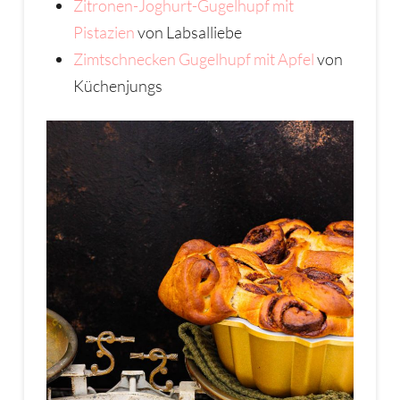
Zitronen-Joghurt-Gugelhupf mit
Pistazien
von Labsalliebe
Zimtschnecken Gugelhupf mit Apfel
von
Küchenjungs