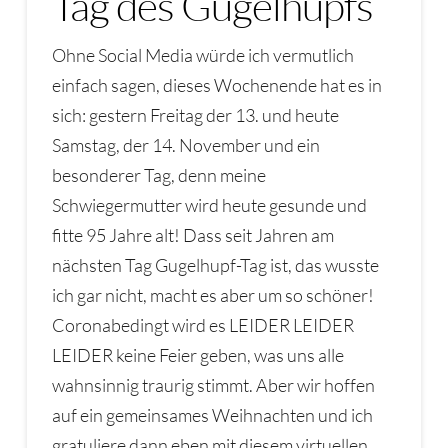
Tag des Gugelhupfs
Ohne Social Media würde ich vermutlich
einfach sagen, dieses Wochenende hat es in
sich: gestern Freitag der 13. und heute
Samstag, der 14. November und ein
besonderer Tag, denn meine
Schwiegermutter wird heute gesunde und
fitte 95 Jahre alt! Dass seit Jahren am
nächsten Tag Gugelhupf-Tag ist, das wusste
ich gar nicht, macht es aber um so schöner!
Coronabedingt wird es LEIDER LEIDER
LEIDER keine Feier geben, was uns alle
wahnsinnig traurig stimmt. Aber wir hoffen
auf ein gemeinsames Weihnachten und ich
gratuliere dann eben mit diesem virtuellen