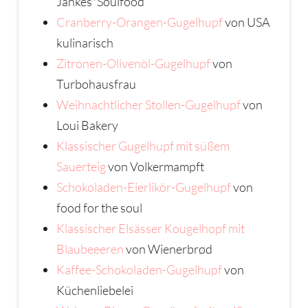
Jankes*Soulfood
Cranberry-Orangen-Gugelhupf
von USA
kulinarisch
Zitronen-Olivenöl-Gugelhupf
von
Turbohausfrau
Weihnachtlicher Stollen-Gugelhupf
von
Loui Bakery
Klassischer Gugelhupf mit süßem
Sauerteig
von Volkermampft
Schokoladen-Eierlikör-Gugelhupf
von
food for the soul
Klassischer Elsässer Kougelhopf mit
Blaubeeeren
von Wienerbrød
Kaffee-Schokoladen-Gugelhupf
von
Küchenliebelei