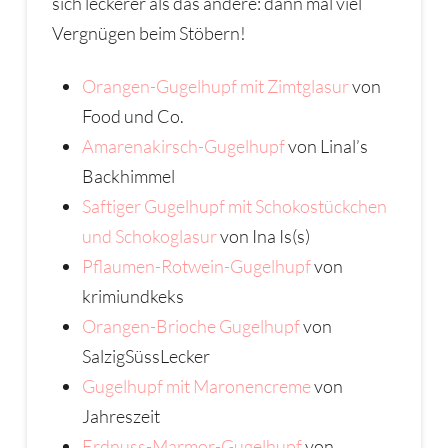
sich leckerer als das andere: dann mal viel
Vergnügen beim Stöbern!
Orangen-Gugelhupf mit Zimtglasur
von
Food und Co.
Amarenakirsch-Gugelhupf
von Linal’s
Backhimmel
Saftiger Gugelhupf mit Schokostückchen
und Schokoglasur
von Ina Is(s)
Pflaumen-Rotwein-Gugelhupf
von
krimiundkeks
Orangen-Brioche Gugelhupf
von
SalzigSüssLecker
Gugelhupf mit Maronencreme
von
Jahreszeit
Erdnuss-Marmor-Gugelhupf
von