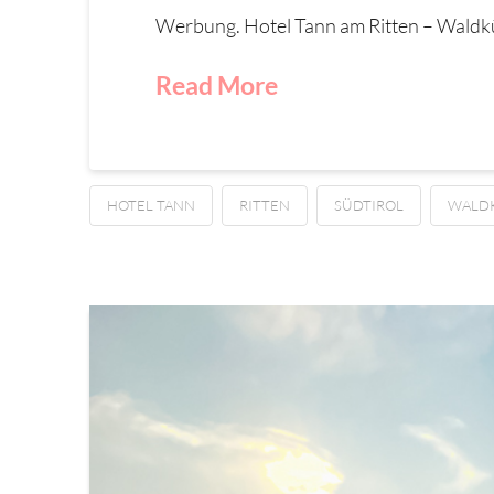
Werbung. Hotel Tann am Ritten – Waldkü
Read More
HOTEL TANN
RITTEN
SÜDTIROL
WALD