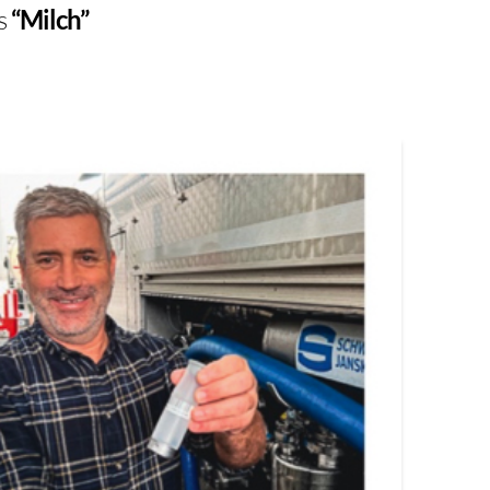
as
“Milch”