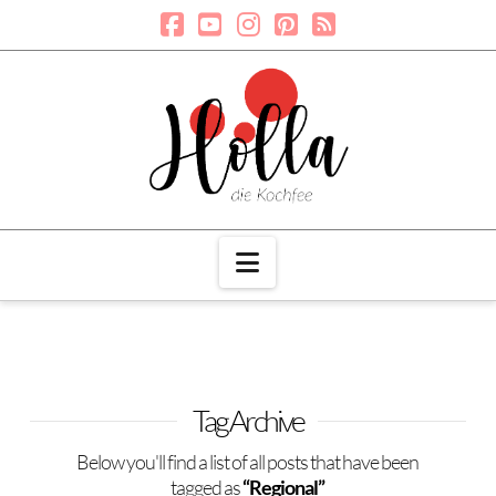
Navigation
Tag Archive
Below you'll find a list of all posts that have been
tagged as
“Regional”