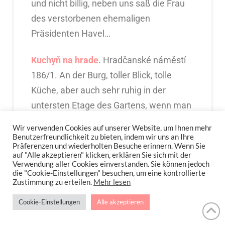
und nicht billig, neben uns saß die Frau
des verstorbenen ehemaligen
Präsidenten Havel…
Kuchyň na hrade
. Hradčanské náměstí
186/1. An der Burg, toller Blick, tolle
Küche, aber auch sehr ruhig in der
untersten Etage des Gartens, wenn man
dem Trubel kurz entkommen möchte.
Wir verwenden Cookies auf unserer Website, um Ihnen mehr
Benutzerfreundlichkeit zu bieten, indem wir uns an Ihre
Präferenzen und wiederholten Besuche erinnern. Wenn Sie
Kantýna
. Politických vězňů 1511/5.
auf "Alle akzeptieren" klicken, erklären Sie sich mit der
Metzgerei und Lokal in einem. Laut
Verwendung aller Cookies einverstanden. Sie können jedoch
die "Cookie-Einstellungen" besuchen, um eine kontrollierte
meiner Tochter das beste Tatar der
Zustimmung zu erteilen.
Mehr lesen
Stadt. Und das will was heißen, weil
Cookie-Einstellungen
Alle akzeptieren
Tatar einfach ein Nationalgericht ist. Nur
echt mit geröstetem Brot und