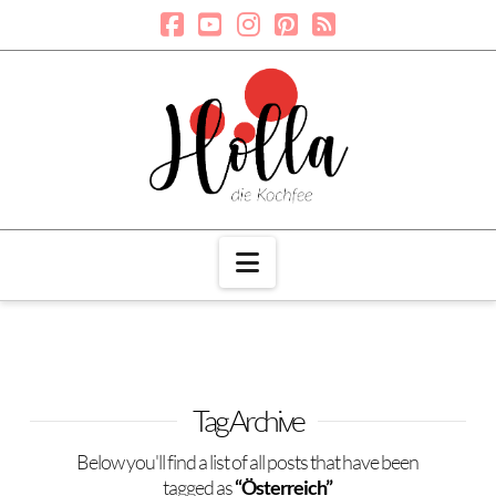
Navigation
Tag Archive
Below you'll find a list of all posts that have been
tagged as
“Österreich”