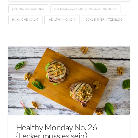
CANNELLINI BOHNEN
GEFLÜGELSALAT MIT CANNELLINI BOHNEN
HÄHNCHENSALAT
HEALTHY MONDAY
SCHLEMMERKATZE BLOG
Healthy Monday No. 26
{Lecker muss es sein}