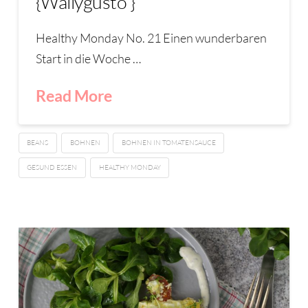
{Wallygusto }
Healthy Monday No. 21 Einen wunderbaren
Start in die Woche …
Read More
BEANS
BOHNEN
BOHNEN IN TOMATENSAUCE
GESUND ESSEN
HEALTHY MONDAY