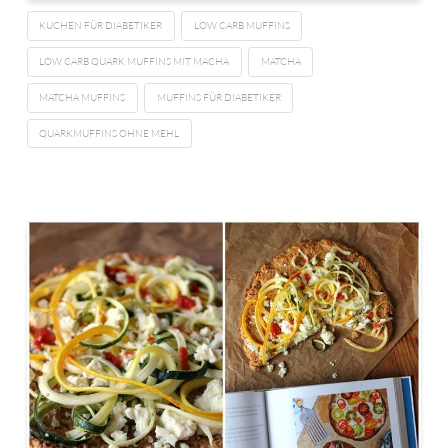
KUCHEN FÜR DIABETIKER
LOW CARB MUFFINS
LOW CARB QUARK MUFFINS MIT MACHA
MATCHA
MATCHA MUFFINS
MUFFINS FÜR DIABETIKER
QUARKMUFFINS OHNE MEHL