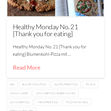
Healthy Monday No. 21
{Thank you for eating}
Healthy Monday No. 21 {Thank you for
eating} Blumenkohl-Pizza mit …
Read More
AEG
BLUMENKOHL-PIZZA
GLUTENFREIE PIZZA
IFA 2015
JOHANN LAFER
LOW CARB PIZZA SELBER MACHEN
LOW-CARB-PIZZA
MEHLFREIE PIZZA
PIZZA OHNE MEHL
STEFAN MARQUARD