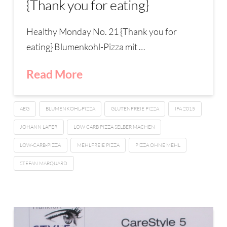
{Thank you for eating}
Healthy Monday No. 21 {Thank you for
eating} Blumenkohl-Pizza mit …
Read More
AEG
BLUMENKOHL-PIZZA
GLUTENFREIE PIZZA
IFA 2015
JOHANN LAFER
LOW CARB PIZZA SELBER MACHEN
LOW-CARB-PIZZA
MEHLFREIE PIZZA
PIZZA OHNE MEHL
STEFAN MARQUARD