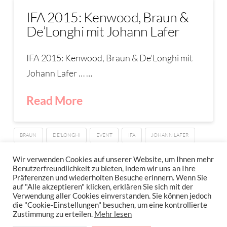
IFA 2015: Kenwood, Braun &
De’Longhi mit Johann Lafer
IFA 2015: Kenwood, Braun & De’Longhi mit
Johann Lafer … …
Read More
BRAUN
DE'LONGHI
EVENT
IFA
JOHANN LAFER
KENWOOD
LAFER
MESSE
Wir verwenden Cookies auf unserer Website, um Ihnen mehr
Benutzerfreundlichkeit zu bieten, indem wir uns an Ihre
Präferenzen und wiederholten Besuche erinnern. Wenn Sie
auf "Alle akzeptieren" klicken, erklären Sie sich mit der
Verwendung aller Cookies einverstanden. Sie können jedoch
IMPRESSUM
DATENSCHUTZERKLÄRUNG
NEWSLETTER DATENSCHUTZRICHTLINIEN
die "Cookie-Einstellungen" besuchen, um eine kontrollierte
Zustimmung zu erteilen.
Mehr lesen