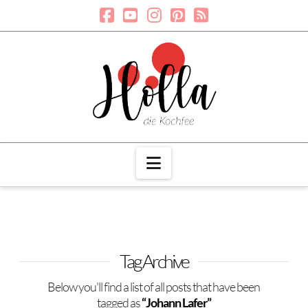
Navigation
Tag Archive
Below you'll find a list of all posts that have been
tagged as
“Johann Lafer”