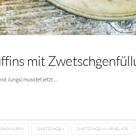
fins mit Zwetschgenfüll
und Jungs) musstet jetzt …
HOKOMUFFIN
ZWETSCHGEN
ZWETSCHGENMARMELADE