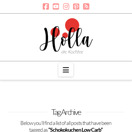
Navigation
Tag Archive
Below you'll find a list of all posts that have been
tagged as
“Schokokuchen Low Carb”