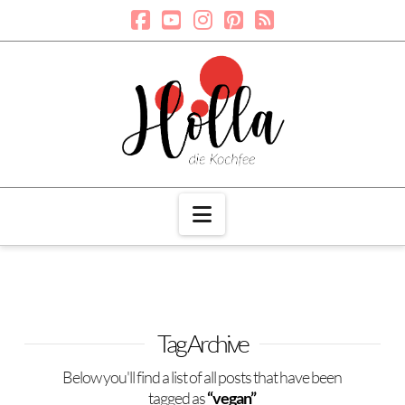
Navigation
Tag Archive
Below you'll find a list of all posts that have been
tagged as
“vegan”