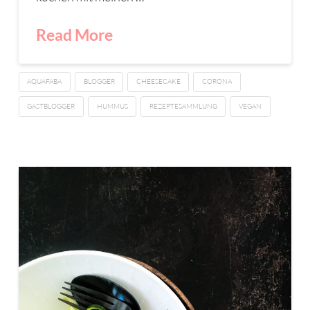
Read More
AQUAFABA
BLOGGER
CHEESECAKE
CORONA
GASTBLOGGER
HUMMUS
REZEPTESAMMLUNG
VEGAN