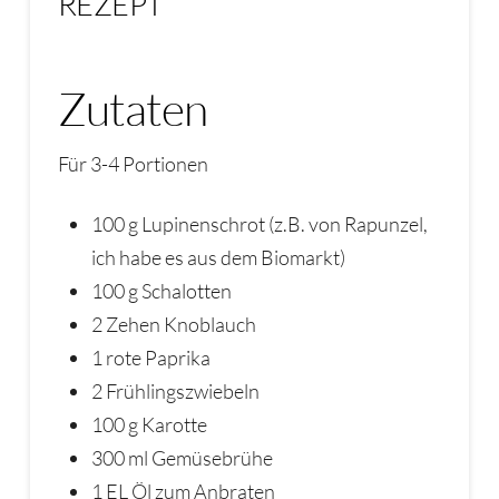
REZEPT
Zutaten
Für 3-4 Portionen
100 g Lupinenschrot (z.B. von Rapunzel,
ich habe es aus dem Biomarkt)
100 g Schalotten
2 Zehen Knoblauch
1 rote Paprika
2 Frühlingszwiebeln
100 g Karotte
300 ml Gemüsebrühe
1 EL Öl zum Anbraten