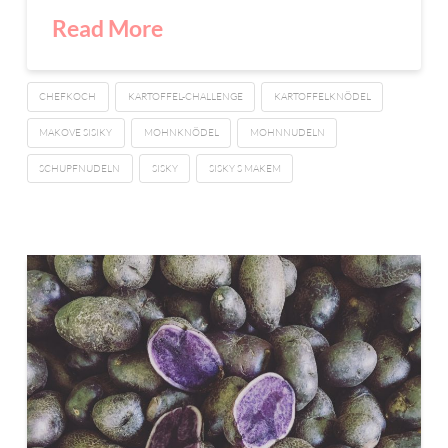
Read More
CHEFKOCH
KARTOFFEL-CHALLENGE
KARTOFFELKNÖDEL
MAKOVE SISIKY
MOHNKNÖDEL
MOHNNUDELN
SCHUPFNUDELN
SISKY
SISKY S MAKEM