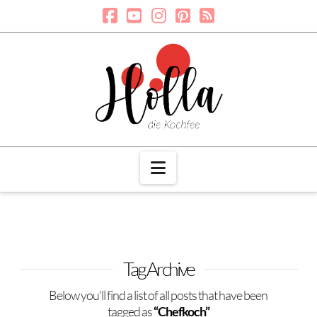
Navigation
Tag Archive
Below you'll find a list of all posts that have been
tagged as
“Chefkoch”