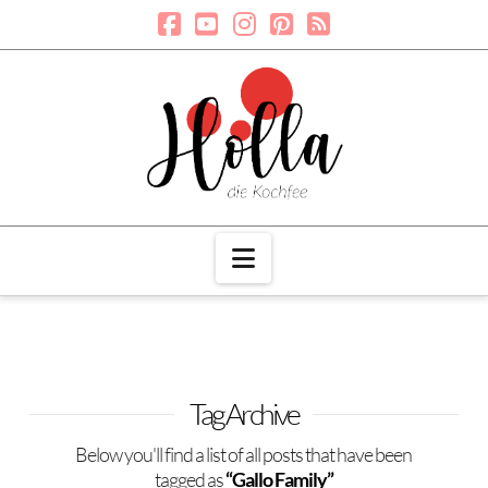
Navigation
Tag Archive
Below you'll find a list of all posts that have been
tagged as
“Gallo Family”