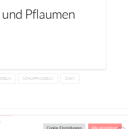
n und Pflaumen
DELN
SCHUPFNUDELN
SISKY
LINIEN
d
Cookie-Einstellungen
Alle akzeptieren