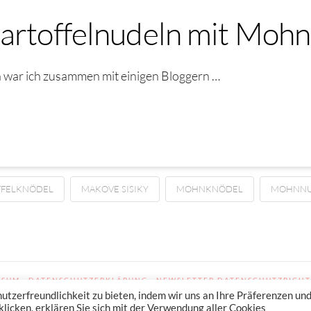
Kartoffelnudeln mit Moh
 war ich zusammen mit einigen Bloggern …
FFELKNÖDEL
MAKOVE SISIKY
MOHNKNÖDEL
MOHNNU
SSUM
DATENSCHUTZERKLÄRUNG
NEWSLETTER DATENSCHUTZRICHT
zerfreundlichkeit zu bieten, indem wir uns an Ihre Präferenzen un
licken, erklären Sie sich mit der Verwendung aller Cookies