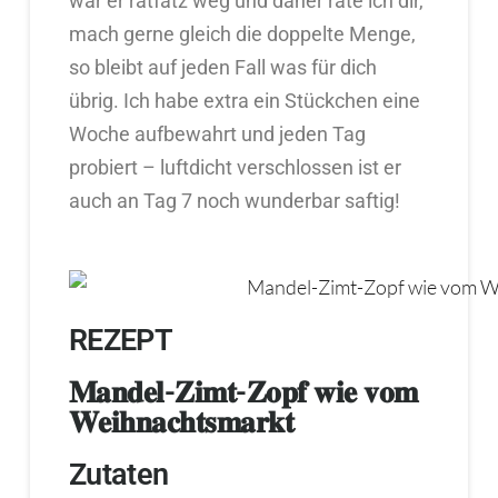
war er ratfatz weg und daher rate ich dir,
mach gerne gleich die doppelte Menge,
so bleibt auf jeden Fall was für dich
übrig. Ich habe extra ein Stückchen eine
Woche aufbewahrt und jeden Tag
probiert – luftdicht verschlossen ist er
auch an Tag 7 noch wunderbar saftig!
REZEPT
𝐌𝐚𝐧𝐝𝐞𝐥-𝐙𝐢𝐦𝐭-𝐙𝐨𝐩𝐟 𝐰𝐢𝐞 𝐯𝐨𝐦
𝐖𝐞𝐢𝐡𝐧𝐚𝐜𝐡𝐭𝐬𝐦𝐚𝐫𝐤𝐭
Zutaten