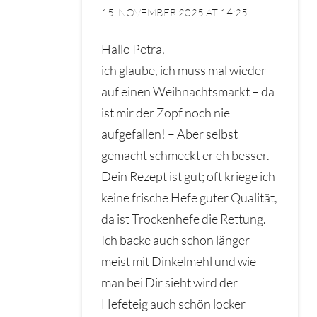
15. NOVEMBER 2025 AT 14:25
Hallo Petra,
ich glaube, ich muss mal wieder
auf einen Weihnachtsmarkt – da
ist mir der Zopf noch nie
aufgefallen! – Aber selbst
gemacht schmeckt er eh besser.
Dein Rezept ist gut; oft kriege ich
keine frische Hefe guter Qualität,
da ist Trockenhefe die Rettung.
Ich backe auch schon länger
meist mit Dinkelmehl und wie
man bei Dir sieht wird der
Hefeteig auch schön locker