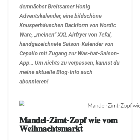
demnächst Breitsamer Honig
Adventskalender, eine bildschöne
Knusperhäuschen Backform von Nordic
Ware, „meinen“ XXL Airfryer von Tefal,
handgezeichnete Saison-Kalender von
Cepallo mit Zugang zur Was-hat-Saison-
App… Um nichts zu verpassen, kannst du
meine aktuelle Blog-Info auch
abonnieren!
𝐌𝐚𝐧𝐝𝐞𝐥-𝐙𝐢𝐦𝐭-𝐙𝐨𝐩𝐟 𝐰𝐢𝐞 𝐯𝐨𝐦
𝐖𝐞𝐢𝐡𝐧𝐚𝐜𝐡𝐭𝐬𝐦𝐚𝐫𝐤𝐭