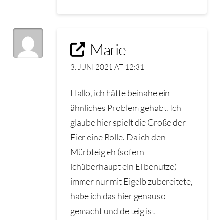
Marie
3. JUNI 2021 AT 12:31
Hallo, ich hätte beinahe ein
ähnliches Problem gehabt. Ich
glaube hier spielt die Größe der
Eier eine Rolle. Da ich den
Mürbteig eh (sofern
ichüberhaupt ein Ei benutze)
immer nur mit Eigelb zubereitete,
habe ich das hier genauso
gemacht und de teig ist