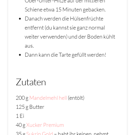
Ober-Unter-Hitze auf der mittleren
Schiene etwa 15 Minuten gebacken.
Danach werden die Hülsenfrüchte
entfernt (du kannst sie ganz normal
weiter verwenden) und der Boden kühlt
aus.
Dann kann die Tarte gefüllt werden!
Zutaten
200 g
Mandelmehl hell
(entölt)
125 g Butter
1 Ei
40 g
Xucker Premium
35 g
Sukrin Gold
– habt ihr keinen, nehmt