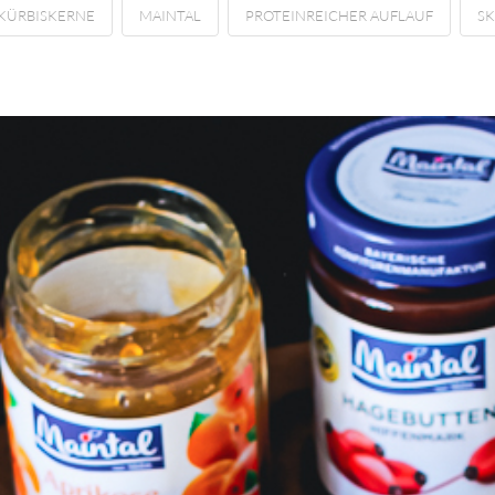
KÜRBISKERNE
MAINTAL
PROTEINREICHER AUFLAUF
SK