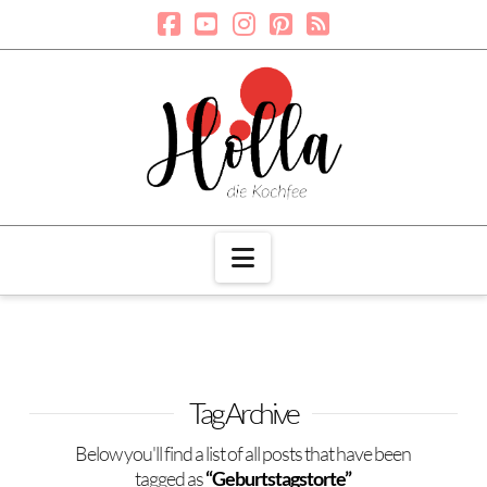
Navigation
Tag Archive
Below you'll find a list of all posts that have been
tagged as
“Geburtstagstorte”