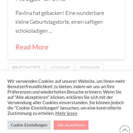
Pavlina hat gebacken! Eine wunderbare
kleine Geburtstagstorte, einen saftigen
schokoladigen …
Read More
GEBURTSTAGSTORTE
NUSS-NOUGAT
SCHOKOLADE
SCHOKOTORTE
Wir verwenden Cookies auf unserer Website, um Ihnen mehr
Benutzerfreundlichkeit zu bieten, indem wir uns an Ihre
Präferenzen und wiederholten Besuche erinnern. Wenn Sie
auf "Alle akzeptieren" klicken, erklären Sie sich mit der
Verwendung aller Cookies einverstanden. Sie können jedoch
IMPRESSUM
DATENSCHUTZERKLÄRUNG
NEWSLETTER DATENSCHUTZRICHTLINIEN
die "Cookie-Einstellungen" besuchen, um eine kontrollierte
Zustimmung zu erteilen.
Mehr lesen
Stressfrei Und Gesund Genießen Mit Petra Hola-Schneider! Low Carb,
Cookie-Einstellungen
Alle akzeptieren
Gesund Leben, Abnehmen, Zuckerfrei Backen, Reisen & Ausgehen Uvm.
!