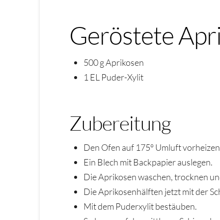
Geröstete Apr
500 g Aprikosen
1 EL Puder-Xylit
Zubereitung
Den Ofen auf 175° Umluft vorheizen
Ein Blech mit Backpapier auslegen.
Die Aprikosen waschen, trocknen un
Die Aprikosenhälften jetzt mit der Sc
Mit dem Puderxylit bestäuben.