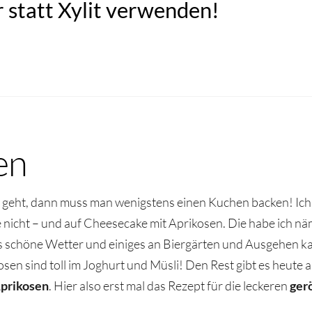
 statt Xylit verwenden!
en
ht, dann muss man wenigstens einen Kuchen backen! Ich ha
e nicht – und auf Cheesecake mit Aprikosen. Die habe ich n
s schöne Wetter und einiges an Biergärten und Ausgehen k
sen sind toll im Joghurt und Müsli! Den Rest gibt es heute 
prikosen
. Hier also erst mal das Rezept für die leckeren
ger