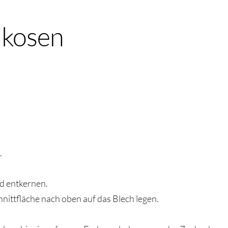
ikosen
.
d entkernen.
hnittfläche nach oben auf das Blech legen.