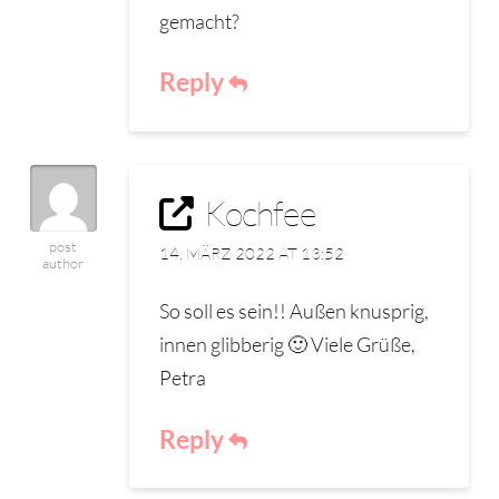
gemacht?
Reply
Kochfee
post
14. MÄRZ 2022 AT 13:52
author
So soll es sein!! Außen knusprig,
innen glibberig 🙂 Viele Grüße,
Petra
Reply