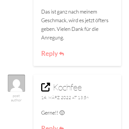
Das ist ganz nach meinem
Geschmack, wird es jetzt öfters
geben. Vielen Dank für die
Anregung.
Reply
Kochfee
post
14. MÄRZ 2022 AT 13:56
author
Gerne!! 🙂
Reply