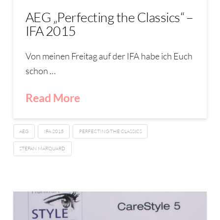
AEG „Perfecting the Classics“ –
IFA 2015
Von meinen Freitag auf der IFA habe ich Euch
schon …
Read More
AEG
IFA 2015
PERFECTING THE CLASSICS
STEFAN MARQUARD