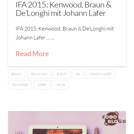
IFA 2015: Kenwood, Braun &
De’Longhi mit Johann Lafer
IFA 2015: Kenwood, Braun & De’Longhi mit
Johann Lafer … …
Read More
BRAUN
DE'LONGHI
EVENT
IFA
JOHANN LAFER
KENWOOD
LAFER
MESSE