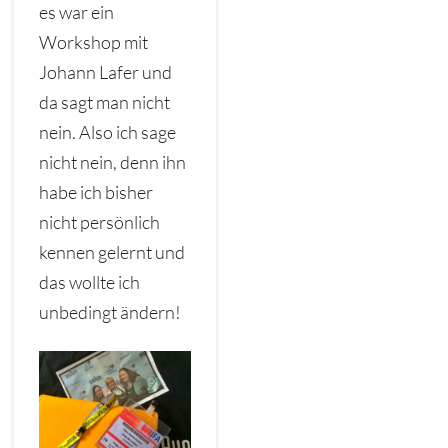
es war ein
Workshop mit
Johann Lafer und
da sagt man nicht
nein. Also ich sage
nicht nein, denn ihn
habe ich bisher
nicht persönlich
kennen gelernt und
das wollte ich
unbedingt ändern!