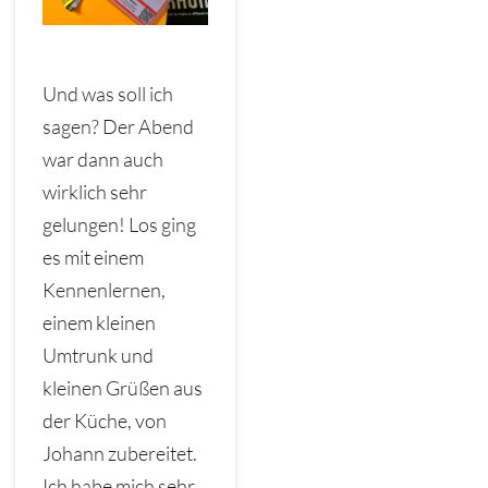
Und was soll ich
sagen? Der Abend
war dann auch
wirklich sehr
gelungen! Los ging
es mit einem
Kennenlernen,
einem kleinen
Umtrunk und
kleinen Grüßen aus
der Küche, von
Johann zubereitet.
Ich habe mich sehr