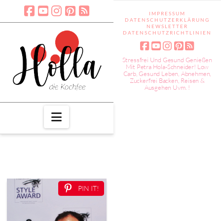
IMPRESSUM
DATENSCHUTZERKLÄRUNG
NEWSLETTER
DATENSCHUTZRICHTLINIEN
Stressfrei Und Gesund Genießen
Mit Petra Hola-Schneider! Low
Carb, Gesund Leben, Abnehmen,
Zuckerfrei Backen, Reisen &
Ausgehen Uvm. !
Navigation
PIN IT!