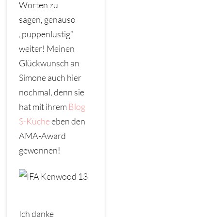
Worten zu
sagen, genauso
„puppenlustig“
weiter! Meinen
Glückwunsch an
Simone auch hier
nochmal, denn sie
hat mit ihrem
Blog
S-Küche
eben den
AMA-Award
gewonnen!
Ich danke