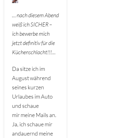
… nach diesem Abend
weiß ich SICHER –
ich bewerbe mich
jetzt definitiv für die
Küchenschlacht!!!…
Da sitze ich im
August während
seines kurzen
Urlaubes im Auto
und schaue
mir meine Mails an.
Ja, ich schaue mir
andauernd meine