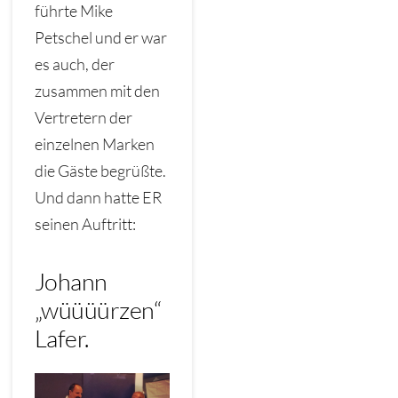
führte Mike
Petschel und er war
es auch, der
zusammen mit den
Vertretern der
einzelnen Marken
die Gäste begrüßte.
Und dann hatte ER
seinen Auftritt:
Johann
„wüüüürzen“
Lafer.