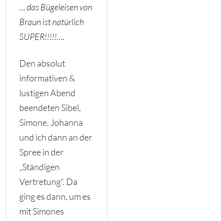
… das Bügeleisen von
Braun ist natürlich
SUPER!!!!!….
Den absolut
informativen &
lustigen Abend
beendeten Sibel,
Simone, Johanna
und ich dann an der
Spree in der
„Ständigen
Vertretung“. Da
ging es dann, um es
mit Simones