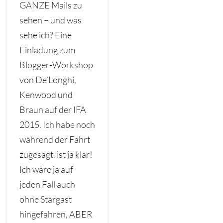
GANZE Mails zu
sehen – und was
sehe ich? Eine
Einladung zum
Blogger-Workshop
von De’Longhi,
Kenwood und
Braun auf der IFA
2015. Ich habe noch
während der Fahrt
zugesagt, ist ja klar!
Ich wäre ja auf
jeden Fall auch
ohne Stargast
hingefahren, ABER