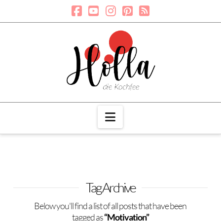
Navigation
Tag Archive
Below you'll find a list of all posts that have been
tagged as
“Motivation”