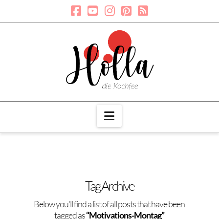
Navigation
Tag Archive
Below you'll find a list of all posts that have been
tagged as
“Motivations-Montag”